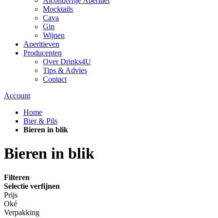
Alcoholvrije Aperitief
Mocktails
Cava
Gin
Wijnen
Aperitieven
Producenten
Over Drinks4U
Tips & Advies
Contact
Account
Home
Bier & Pils
Bieren in blik
Bieren in blik
Filteren
Selectie verfijnen
Prijs
Oké
Verpakking