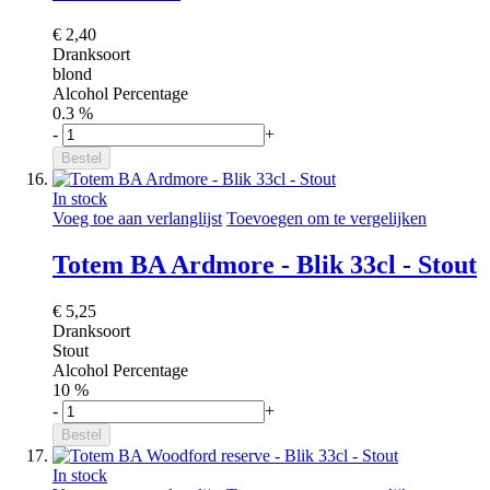
€ 2,40
Dranksoort
blond
Alcohol Percentage
0.3 %
-
+
Bestel
In stock
Voeg toe aan verlanglijst
Toevoegen om te vergelijken
Totem BA Ardmore - Blik 33cl - Stout
€ 5,25
Dranksoort
Stout
Alcohol Percentage
10 %
-
+
Bestel
In stock