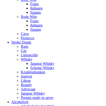
Frans
Italiaans
Spaans
Rode Wijn
Frans
Italiaans
Spaans
Cava
Prosecco
Sterke Drank
Rum
Gin
Limoncello
Whisky
Japanse Whisky
Schotse Whisky
Kruidendranken
Jenever
Likeur
Brandy
Advocaat
Japanse Whisky
Premix ready to serve
Alcoholvrij