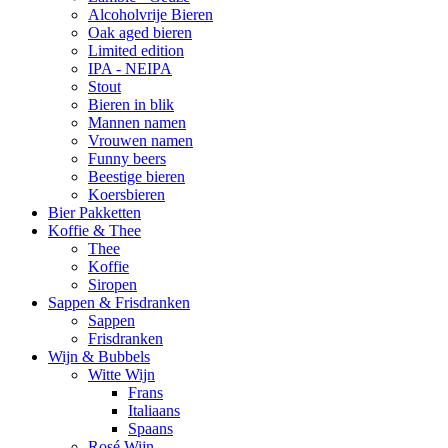
Alcoholvrije Bieren
Oak aged bieren
Limited edition
IPA - NEIPA
Stout
Bieren in blik
Mannen namen
Vrouwen namen
Funny beers
Beestige bieren
Koersbieren
Bier Pakketten
Koffie & Thee
Thee
Koffie
Siropen
Sappen & Frisdranken
Sappen
Frisdranken
Wijn & Bubbels
Witte Wijn
Frans
Italiaans
Spaans
Rosé Wijn