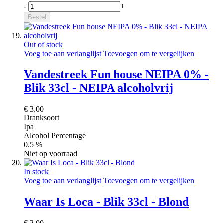
-
+
Bestel
Out of stock
Voeg toe aan verlanglijst
Toevoegen om te vergelijken
Vandestreek Fun house NEIPA 0% -
Blik 33cl - NEIPA alcoholvrij
€ 3,00
Dranksoort
Ipa
Alcohol Percentage
0.5 %
Niet op voorraad
In stock
Voeg toe aan verlanglijst
Toevoegen om te vergelijken
Waar Is Loca - Blik 33cl - Blond
€ 3,00