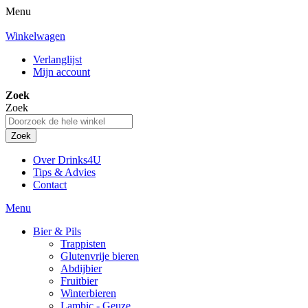
Menu
Winkelwagen
Verlanglijst
Mijn account
Zoek
Zoek
Zoek
Over Drinks4U
Tips & Advies
Contact
Menu
Bier & Pils
Trappisten
Glutenvrije bieren
Abdijbier
Fruitbier
Winterbieren
Lambic - Geuze