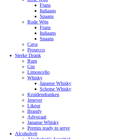
Frans
Italiaans
Spaans
Rode Wijn
Frans
Italiaans
Spaans
Cava
Prosecco
Sterke Drank
Rum
Gin
Limoncello
Whisky
Japanse Whisky
Schotse Whisky
Kruidendranken
Jenever
Likeur
Brandy
Advocaat
Japanse Whisky
Premix ready to serve
Alcoholvrij