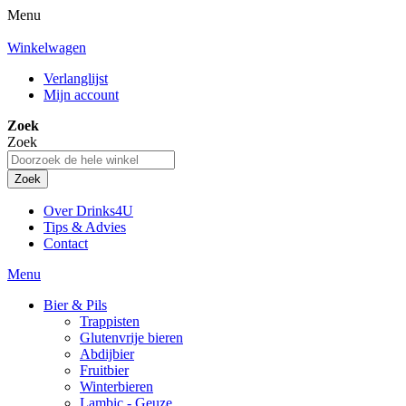
Menu
Winkelwagen
Verlanglijst
Mijn account
Zoek
Zoek
Zoek
Over Drinks4U
Tips & Advies
Contact
Menu
Bier & Pils
Trappisten
Glutenvrije bieren
Abdijbier
Fruitbier
Winterbieren
Lambic - Geuze