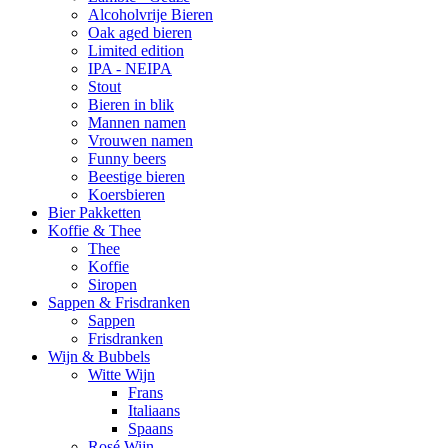
Alcoholvrije Bieren
Oak aged bieren
Limited edition
IPA - NEIPA
Stout
Bieren in blik
Mannen namen
Vrouwen namen
Funny beers
Beestige bieren
Koersbieren
Bier Pakketten
Koffie & Thee
Thee
Koffie
Siropen
Sappen & Frisdranken
Sappen
Frisdranken
Wijn & Bubbels
Witte Wijn
Frans
Italiaans
Spaans
Rosé Wijn