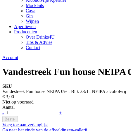
Alcoholvrije Aperitief
Mocktails
Cava
Gin
Wijnen
Aperitieven
Producenten
Over Drinks4U
Tips & Advies
Contact
Account
Vandestreek Fun house NEIPA 0%
SKU
Vandestreek Fun house NEIPA 0% - Blik 33cl - NEIPA alcoholvrij
€ 3,00
Niet op voorraad
Aantal
-
+
Bestel
Voeg toe aan verlanglijst
Ga naar het einde van de afbeeldingen-gallerij