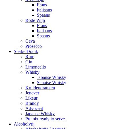
Frans
Italiaans
Spaans
Rode Wijn
Frans
Italiaans
Spaans
Cava
Prosecco
Sterke Drank
Rum
Gin
Limoncello
Whisky
Japanse Whisky
Schotse Whisky
Kruidendranken
Jenever
Likeur
Brandy
Advocaat
Japanse Whisky
Premix ready to serve
Alcoholvrij