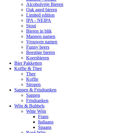
Alcoholvrije Bieren
Oak aged bieren
Limited edition
IPA - NEIPA
Stout
Bieren in blik
Mannen namen
Vrouwen namen
Funny beers
Beestige bieren
Koersbieren
Bier Pakketten
Koffie & Thee
Thee
Koffie
Siropen
Sappen & Frisdranken
Sappen
Frisdranken
Wijn & Bubbels
Witte Wijn
Frans
Italiaans
Spaans
Rosé Wijn