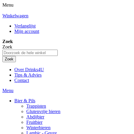
Menu
Winkelwagen
Verlanglijst
Mijn account
Zoek
Zoek
Zoek
Over Drinks4U
Tips & Advies
Contact
Menu
Bier & Pils
Trappisten
Glutenvrije bieren
Abdijbier
Fruitbier
Winterbieren
Lambic - Geuze