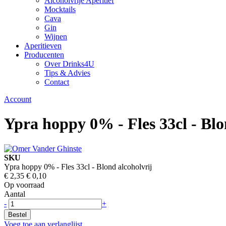
Alcoholvrije Aperitief
Mocktails
Cava
Gin
Wijnen
Aperitieven
Producenten
Over Drinks4U
Tips & Advies
Contact
Account
Ypra hoppy 0% - Fles 33cl - Blo
SKU
Ypra hoppy 0% - Fles 33cl - Blond alcoholvrij
€ 2,35
€ 0,10
Op voorraad
Aantal
-
+
Bestel
Voeg toe aan verlanglijst