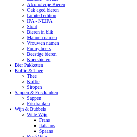
Alcoholvrije Bieren
Oak aged bieren
Limited edition
IPA - NEIPA
Stout
Bieren in blik
Mannen namen
Vrouwen namen
Funny beers
Beestige bieren
Koersbieren
Bier Pakketten
Koffie & Thee
Thee
Koffie
Siropen
Sappen & Frisdranken
Sappen
Frisdranken
Wijn & Bubbels
Witte Wijn
Frans
Italiaans
Spaans
Rosé Wijn