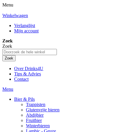
Menu
Winkelwagen
Verlanglijst
Mijn account
Zoek
Zoek
Zoek
Over Drinks4U
Tips & Advies
Contact
Menu
Bier & Pils
Trappisten
Glutenvrije bieren
Abdijbier
Fruitbier
Winterbieren
Lambic - Geuze