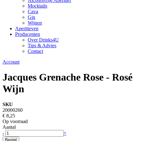
Alcoholvrije Aperitief
Mocktails
Cava
Gin
Wijnen
Aperitieven
Producenten
Over Drinks4U
Tips & Advies
Contact
Account
Jacques Grenache Rose - Rosé
Wijn
SKU
20000260
€ 8,25
Op voorraad
Aantal
-
+
Bestel