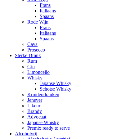
Frans
Italiaans
Spaans
Rode Wijn
Frans
Italiaans
Spaans
Cava
Prosecco
Sterke Drank
Rum
Gin
Limoncello
Whisky
Japanse Whisky
Schotse Whisky
Kruidendranken
Jenever
Likeur
Brandy
Advocaat
Japanse Whisky
Premix ready to serve
Alcoholvrij