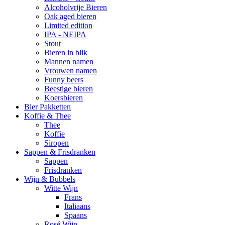
Alcoholvrije Bieren
Oak aged bieren
Limited edition
IPA - NEIPA
Stout
Bieren in blik
Mannen namen
Vrouwen namen
Funny beers
Beestige bieren
Koersbieren
Bier Pakketten
Koffie & Thee
Thee
Koffie
Siropen
Sappen & Frisdranken
Sappen
Frisdranken
Wijn & Bubbels
Witte Wijn
Frans
Italiaans
Spaans
Rosé Wijn