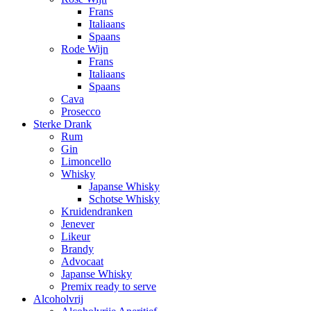
Frans
Italiaans
Spaans
Rode Wijn
Frans
Italiaans
Spaans
Cava
Prosecco
Sterke Drank
Rum
Gin
Limoncello
Whisky
Japanse Whisky
Schotse Whisky
Kruidendranken
Jenever
Likeur
Brandy
Advocaat
Japanse Whisky
Premix ready to serve
Alcoholvrij