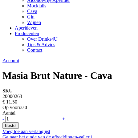
Alcoholvrije Aperitief
Mocktails
Cava
Gin
Wijnen
Aperitieven
Producenten
Over Drinks4U
Tips & Advies
Contact
Account
Masia Brut Nature - Cava
SKU
20000263
€ 11,50
Op voorraad
Aantal
-
+
Bestel
Voeg toe aan verlanglijst
Ga naar het einde van de afbeeldingen-gallerij