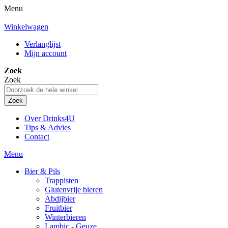
Menu
Winkelwagen
Verlanglijst
Mijn account
Zoek
Zoek
Zoek
Over Drinks4U
Tips & Advies
Contact
Menu
Bier & Pils
Trappisten
Glutenvrije bieren
Abdijbier
Fruitbier
Winterbieren
Lambic - Geuze