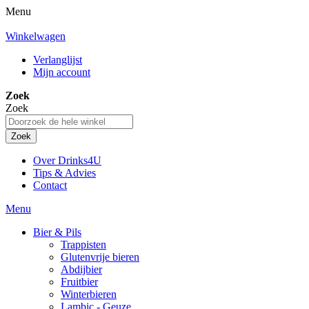
Menu
Winkelwagen
Verlanglijst
Mijn account
Zoek
Zoek
Zoek
Over Drinks4U
Tips & Advies
Contact
Menu
Bier & Pils
Trappisten
Glutenvrije bieren
Abdijbier
Fruitbier
Winterbieren
Lambic - Geuze