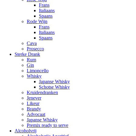
Frans
Italiaans
Spaans
Rode Wijn
Frans
Italiaans
Spaans
Cava
Prosecco
Sterke Drank
Rum
Gin
Limoncello
Whisky
Japanse Whisky
Schotse Whisky
Kruidendranken
Jenever
Likeur
Brandy
Advocaat
Japanse Whisky
Premix ready to serve
Alcoholvrij