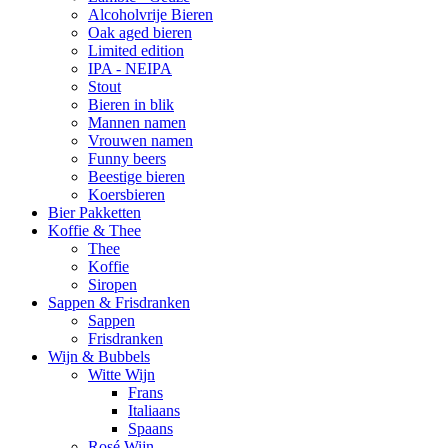
Alcoholvrije Bieren
Oak aged bieren
Limited edition
IPA - NEIPA
Stout
Bieren in blik
Mannen namen
Vrouwen namen
Funny beers
Beestige bieren
Koersbieren
Bier Pakketten
Koffie & Thee
Thee
Koffie
Siropen
Sappen & Frisdranken
Sappen
Frisdranken
Wijn & Bubbels
Witte Wijn
Frans
Italiaans
Spaans
Rosé Wijn