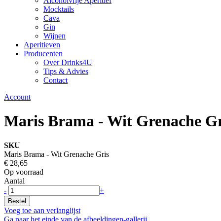
Alcoholvrije Aperitief
Mocktails
Cava
Gin
Wijnen
Aperitieven
Producenten
Over Drinks4U
Tips & Advies
Contact
Account
Maris Brama - Wit Grenache Gr
SKU
Maris Brama - Wit Grenache Gris
€ 28,65
Op voorraad
Aantal
-
+
Bestel
Voeg toe aan verlanglijst
Ga naar het einde van de afbeeldingen-gallerij