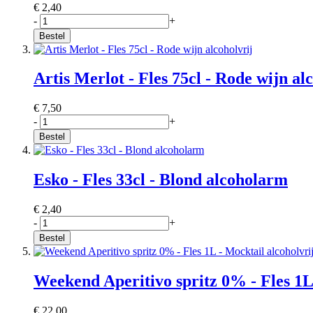
€ 2,40
-
+
Bestel
Artis Merlot - Fles 75cl - Rode wijn al
€ 7,50
-
+
Bestel
Esko - Fles 33cl - Blond alcoholarm
€ 2,40
-
+
Bestel
Weekend Aperitivo spritz 0% - Fles 1L 
€ 22,00