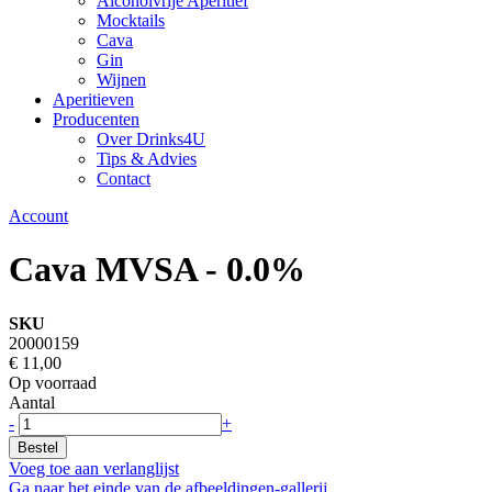
Alcoholvrije Aperitief
Mocktails
Cava
Gin
Wijnen
Aperitieven
Producenten
Over Drinks4U
Tips & Advies
Contact
Account
Cava MVSA - 0.0%
SKU
20000159
€ 11,00
Op voorraad
Aantal
-
+
Bestel
Voeg toe aan verlanglijst
Ga naar het einde van de afbeeldingen-gallerij