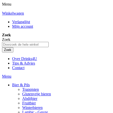
Menu
Winkelwagen
Verlanglijst
Mijn account
Zoek
Zoek
Zoek
Over Drinks4U
Tips & Advies
Contact
Menu
Bier & Pils
Trappisten
Glutenvrije bieren
Abdijbier
Fruitbier
Winterbieren
Lambic - Geuze