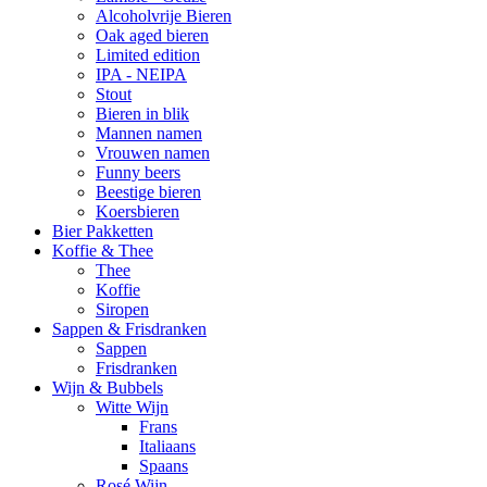
Alcoholvrije Bieren
Oak aged bieren
Limited edition
IPA - NEIPA
Stout
Bieren in blik
Mannen namen
Vrouwen namen
Funny beers
Beestige bieren
Koersbieren
Bier Pakketten
Koffie & Thee
Thee
Koffie
Siropen
Sappen & Frisdranken
Sappen
Frisdranken
Wijn & Bubbels
Witte Wijn
Frans
Italiaans
Spaans
Rosé Wijn