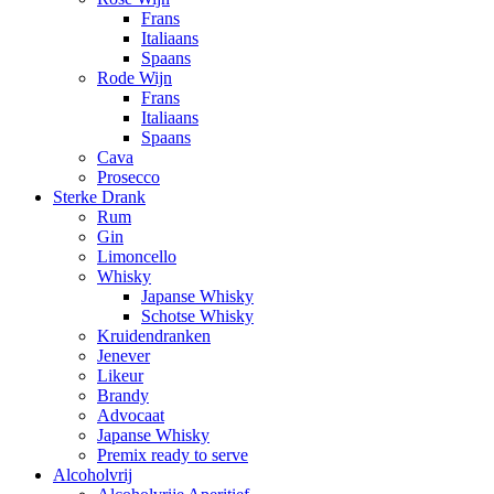
Frans
Italiaans
Spaans
Rode Wijn
Frans
Italiaans
Spaans
Cava
Prosecco
Sterke Drank
Rum
Gin
Limoncello
Whisky
Japanse Whisky
Schotse Whisky
Kruidendranken
Jenever
Likeur
Brandy
Advocaat
Japanse Whisky
Premix ready to serve
Alcoholvrij