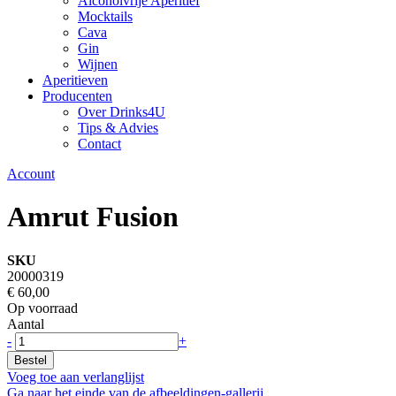
Alcoholvrije Aperitief
Mocktails
Cava
Gin
Wijnen
Aperitieven
Producenten
Over Drinks4U
Tips & Advies
Contact
Account
Amrut Fusion
SKU
20000319
€ 60,00
Op voorraad
Aantal
-
+
Bestel
Voeg toe aan verlanglijst
Ga naar het einde van de afbeeldingen-gallerij