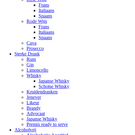
Frans
Italiaans
Spaans
Rode Wijn
Frans
Italiaans
Spaans
Cava
Prosecco
Sterke Drank
Rum
Gin
Limoncello
Whisky
Japanse Whisky
Schotse Whisky
Kruidendranken
Jenever
Likeur
Brandy
Advocaat
Japanse Whisky
Premix ready to serve
Alcoholvrij