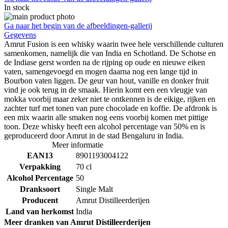
In stock
Ga naar het begin van de afbeeldingen-gallerij
Gegevens
Amrut Fusion is een whisky waarin twee hele verschillende culturen
samenkomen, namelijk die van India en Schotland. De Schotse en
de Indiase gerst worden na de rijping op oude en nieuwe eiken
vaten, samengevoegd en mogen daarna nog een lange tijd in
Bourbon vaten liggen. De geur van hout, vanille en donker fruit
vind je ook terug in de smaak. Hierin komt een een vleugje van
mokka voorbij maar zeker niet te ontkennen is de eikige, rijken en
zachter turf met tonen van pure chocolade en koffie. De afdronk is
een mix waarin alle smaken nog eens voorbij komen met pittige
toon. Deze whisky heeft een alcohol percentage van 50% en is
geproduceerd door Amrut in de stad Bengaluru in India.
Meer informatie
EAN13
8901193004122
Verpakking
70 cl
Alcohol Percentage
50
Dranksoort
Single Malt
Producent
Amrut Distilleerderijen
Land van herkomst
India
Meer dranken van Amrut Distilleerderijen