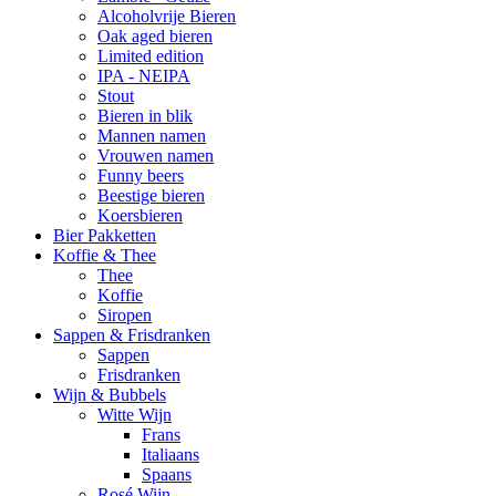
Alcoholvrije Bieren
Oak aged bieren
Limited edition
IPA - NEIPA
Stout
Bieren in blik
Mannen namen
Vrouwen namen
Funny beers
Beestige bieren
Koersbieren
Bier Pakketten
Koffie & Thee
Thee
Koffie
Siropen
Sappen & Frisdranken
Sappen
Frisdranken
Wijn & Bubbels
Witte Wijn
Frans
Italiaans
Spaans
Rosé Wijn