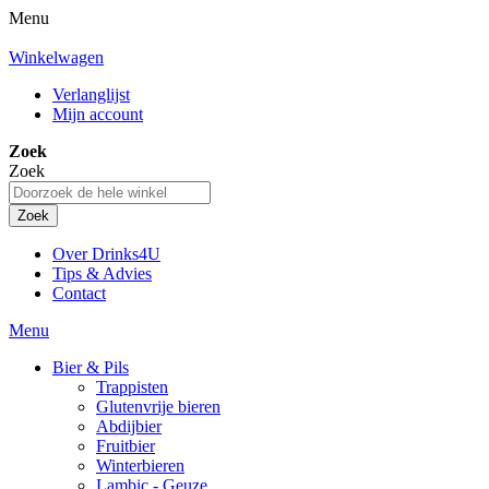
Menu
Winkelwagen
Verlanglijst
Mijn account
Zoek
Zoek
Zoek
Over Drinks4U
Tips & Advies
Contact
Menu
Bier & Pils
Trappisten
Glutenvrije bieren
Abdijbier
Fruitbier
Winterbieren
Lambic - Geuze