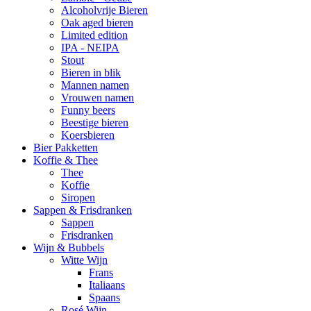
Alcoholvrije Bieren
Oak aged bieren
Limited edition
IPA - NEIPA
Stout
Bieren in blik
Mannen namen
Vrouwen namen
Funny beers
Beestige bieren
Koersbieren
Bier Pakketten
Koffie & Thee
Thee
Koffie
Siropen
Sappen & Frisdranken
Sappen
Frisdranken
Wijn & Bubbels
Witte Wijn
Frans
Italiaans
Spaans
Rosé Wijn