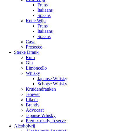
Frans
Italiaans
Spaans
Rode Wijn
Frans
Italiaans
Spaans
Cava
Prosecco
Sterke Drank
Rum
Gin
Limoncello
Whisky
Japanse Whisky
Schotse Whisky
Kruidendranken
Jenever
Likeur
Brandy
Advocaat
Japanse Whisky
Premix ready to serve
Alcoholvrij