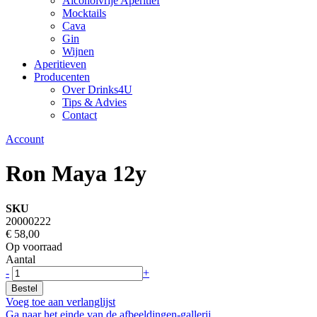
Alcoholvrije Aperitief
Mocktails
Cava
Gin
Wijnen
Aperitieven
Producenten
Over Drinks4U
Tips & Advies
Contact
Account
Ron Maya 12y
SKU
20000222
€ 58,00
Op voorraad
Aantal
-
+
Bestel
Voeg toe aan verlanglijst
Ga naar het einde van de afbeeldingen-gallerij