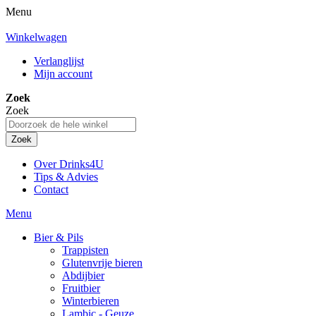
Menu
Winkelwagen
Verlanglijst
Mijn account
Zoek
Zoek
Zoek
Over Drinks4U
Tips & Advies
Contact
Menu
Bier & Pils
Trappisten
Glutenvrije bieren
Abdijbier
Fruitbier
Winterbieren
Lambic - Geuze