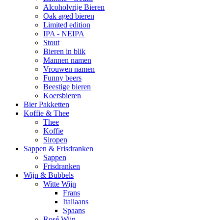
Alcoholvrije Bieren
Oak aged bieren
Limited edition
IPA - NEIPA
Stout
Bieren in blik
Mannen namen
Vrouwen namen
Funny beers
Beestige bieren
Koersbieren
Bier Pakketten
Koffie & Thee
Thee
Koffie
Siropen
Sappen & Frisdranken
Sappen
Frisdranken
Wijn & Bubbels
Witte Wijn
Frans
Italiaans
Spaans
Rosé Wijn