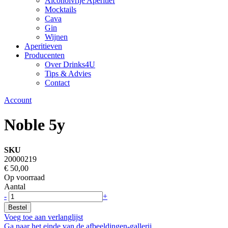
Alcoholvrije Aperitief
Mocktails
Cava
Gin
Wijnen
Aperitieven
Producenten
Over Drinks4U
Tips & Advies
Contact
Account
Noble 5y
SKU
20000219
€ 50,00
Op voorraad
Aantal
-
+
Bestel
Voeg toe aan verlanglijst
Ga naar het einde van de afbeeldingen-gallerij