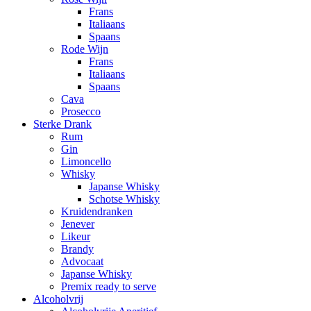
Frans
Italiaans
Spaans
Rode Wijn
Frans
Italiaans
Spaans
Cava
Prosecco
Sterke Drank
Rum
Gin
Limoncello
Whisky
Japanse Whisky
Schotse Whisky
Kruidendranken
Jenever
Likeur
Brandy
Advocaat
Japanse Whisky
Premix ready to serve
Alcoholvrij