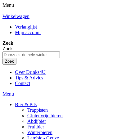
Menu
Winkelwagen
Verlanglijst
Mijn account
Zoek
Zoek
Zoek
Over Drinks4U
Tips & Advies
Contact
Menu
Bier & Pils
Trappisten
Glutenvrije bieren
Abdijbier
Fruitbier
Winterbieren
Lambic - Geuze