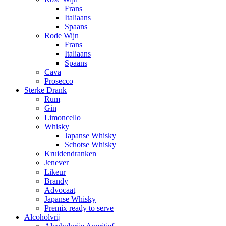
Frans
Italiaans
Spaans
Rode Wijn
Frans
Italiaans
Spaans
Cava
Prosecco
Sterke Drank
Rum
Gin
Limoncello
Whisky
Japanse Whisky
Schotse Whisky
Kruidendranken
Jenever
Likeur
Brandy
Advocaat
Japanse Whisky
Premix ready to serve
Alcoholvrij