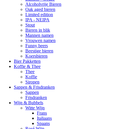
Alcoholvrije Bieren
Oak aged bieren
Limited edition
IPA - NEIPA
Stout
Bieren in blik
Mannen namen
Vrouwen namen
Funny beers
Beestige bieren
Koersbieren
Bier Pakketten
Koffie & Thee
Thee
Koffie
Siropen
Sappen & Frisdranken
Sappen
Frisdranken
Wijn & Bubbels
Witte Wijn
Frans
Italiaans
Spaans
Rosé Wijn