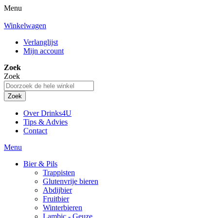
Menu
Winkelwagen
Verlanglijst
Mijn account
Zoek
Zoek
Zoek
Over Drinks4U
Tips & Advies
Contact
Menu
Bier & Pils
Trappisten
Glutenvrije bieren
Abdijbier
Fruitbier
Winterbieren
Lambic - Geuze