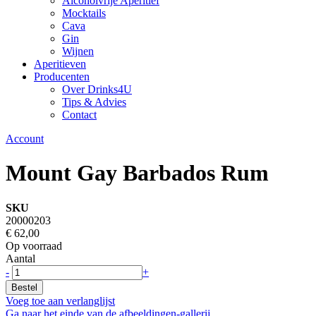
Alcoholvrije Aperitief
Mocktails
Cava
Gin
Wijnen
Aperitieven
Producenten
Over Drinks4U
Tips & Advies
Contact
Account
Mount Gay Barbados Rum
SKU
20000203
€ 62,00
Op voorraad
Aantal
-
+
Bestel
Voeg toe aan verlanglijst
Ga naar het einde van de afbeeldingen-gallerij