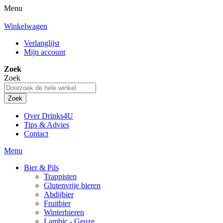
Menu
Winkelwagen
Verlanglijst
Mijn account
Zoek
Zoek
Zoek
Over Drinks4U
Tips & Advies
Contact
Menu
Bier & Pils
Trappisten
Glutenvrije bieren
Abdijbier
Fruitbier
Winterbieren
Lambic - Geuze