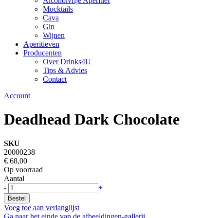
Alcoholvrije Aperitief
Mocktails
Cava
Gin
Wijnen
Aperitieven
Producenten
Over Drinks4U
Tips & Advies
Contact
Account
Deadhead Dark Chocolate
SKU
20000238
€ 68,00
Op voorraad
Aantal
-
+
Bestel
Voeg toe aan verlanglijst
Ga naar het einde van de afbeeldingen-gallerij