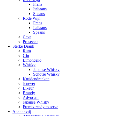
Frans
Italiaans
Spaans
Rode Wijn
Frans
Italiaans
Spaans
Cava
Prosecco
Sterke Drank
Rum
Gin
Limoncello
Whisky
Japanse Whisky
Schotse Whisky
Kruidendranken
Jenever
Likeur
Brandy
Advocaat
Japanse Whisky
Premix ready to serve
Alcoholvrij