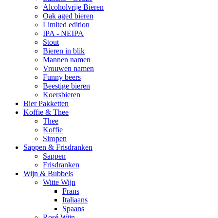
Alcoholvrije Bieren
Oak aged bieren
Limited edition
IPA - NEIPA
Stout
Bieren in blik
Mannen namen
Vrouwen namen
Funny beers
Beestige bieren
Koersbieren
Bier Pakketten
Koffie & Thee
Thee
Koffie
Siropen
Sappen & Frisdranken
Sappen
Frisdranken
Wijn & Bubbels
Witte Wijn
Frans
Italiaans
Spaans
Rosé Wijn