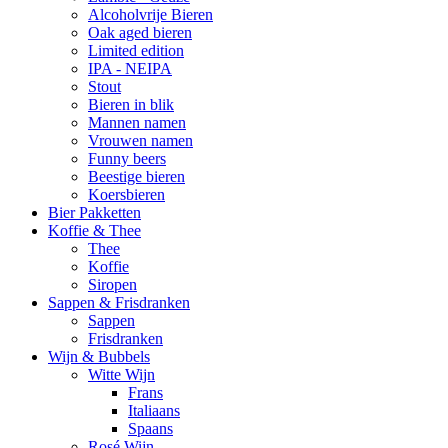
Alcoholvrije Bieren
Oak aged bieren
Limited edition
IPA - NEIPA
Stout
Bieren in blik
Mannen namen
Vrouwen namen
Funny beers
Beestige bieren
Koersbieren
Bier Pakketten
Koffie & Thee
Thee
Koffie
Siropen
Sappen & Frisdranken
Sappen
Frisdranken
Wijn & Bubbels
Witte Wijn
Frans
Italiaans
Spaans
Rosé Wijn