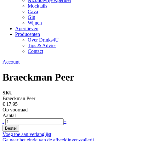
Alcoholvrije Aperitief
Mocktails
Cava
Gin
Wijnen
Aperitieven
Producenten
Over Drinks4U
Tips & Advies
Contact
Account
Braeckman Peer
SKU
Braeckman Peer
€ 17,95
Op voorraad
Aantal
-
+
Bestel
Voeg toe aan verlanglijst
Ga naar het einde van de afbeeldingen-gallerij