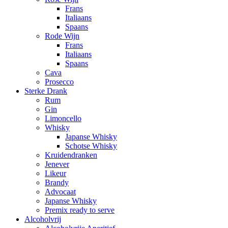
Frans
Italiaans
Spaans
Rode Wijn
Frans
Italiaans
Spaans
Cava
Prosecco
Sterke Drank
Rum
Gin
Limoncello
Whisky
Japanse Whisky
Schotse Whisky
Kruidendranken
Jenever
Likeur
Brandy
Advocaat
Japanse Whisky
Premix ready to serve
Alcoholvrij