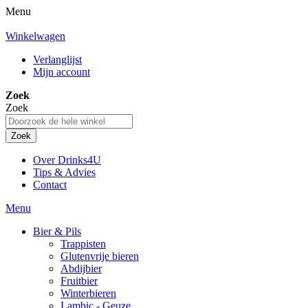
Menu
Winkelwagen
Verlanglijst
Mijn account
Zoek
Zoek
Zoek
Over Drinks4U
Tips & Advies
Contact
Menu
Bier & Pils
Trappisten
Glutenvrije bieren
Abdijbier
Fruitbier
Winterbieren
Lambic - Geuze