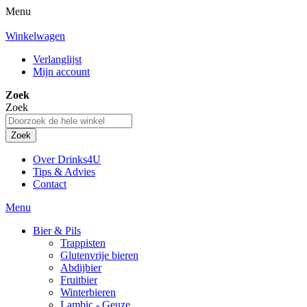
Menu
Winkelwagen
Verlanglijst
Mijn account
Zoek
Zoek
Zoek
Over Drinks4U
Tips & Advies
Contact
Menu
Bier & Pils
Trappisten
Glutenvrije bieren
Abdijbier
Fruitbier
Winterbieren
Lambic - Geuze