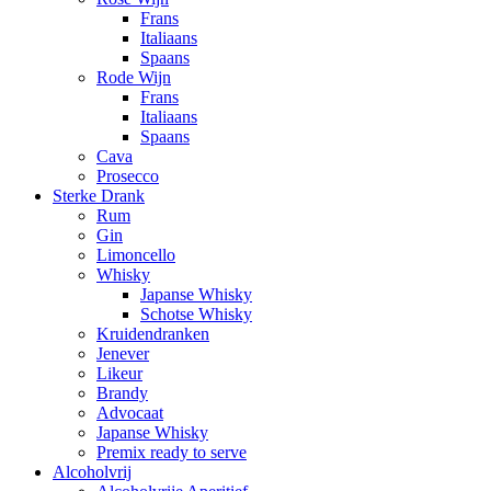
Frans
Italiaans
Spaans
Rode Wijn
Frans
Italiaans
Spaans
Cava
Prosecco
Sterke Drank
Rum
Gin
Limoncello
Whisky
Japanse Whisky
Schotse Whisky
Kruidendranken
Jenever
Likeur
Brandy
Advocaat
Japanse Whisky
Premix ready to serve
Alcoholvrij