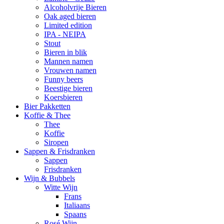
Alcoholvrije Bieren
Oak aged bieren
Limited edition
IPA - NEIPA
Stout
Bieren in blik
Mannen namen
Vrouwen namen
Funny beers
Beestige bieren
Koersbieren
Bier Pakketten
Koffie & Thee
Thee
Koffie
Siropen
Sappen & Frisdranken
Sappen
Frisdranken
Wijn & Bubbels
Witte Wijn
Frans
Italiaans
Spaans
Rosé Wijn