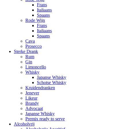
Frans
Italiaans
Spaans
Rode Wijn
Frans
Italiaans
Spaans
Cava
Prosecco
Sterke Drank
Rum
Gin
Limoncello
Whisky
Japanse Whisky
Schotse Whisky
Kruidendranken
Jenever
Likeur
Brandy
Advocaat
Japanse Whisky
Premix ready to serve
Alcoholvrij