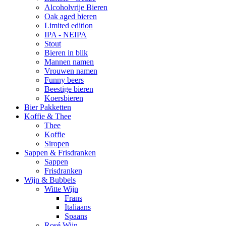
Alcoholvrije Bieren
Oak aged bieren
Limited edition
IPA - NEIPA
Stout
Bieren in blik
Mannen namen
Vrouwen namen
Funny beers
Beestige bieren
Koersbieren
Bier Pakketten
Koffie & Thee
Thee
Koffie
Siropen
Sappen & Frisdranken
Sappen
Frisdranken
Wijn & Bubbels
Witte Wijn
Frans
Italiaans
Spaans
Rosé Wijn