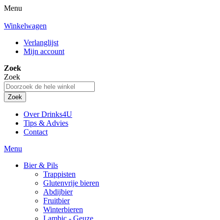
Menu
Winkelwagen
Verlanglijst
Mijn account
Zoek
Zoek
Zoek
Over Drinks4U
Tips & Advies
Contact
Menu
Bier & Pils
Trappisten
Glutenvrije bieren
Abdijbier
Fruitbier
Winterbieren
Lambic - Geuze