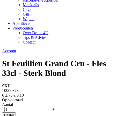
Alcoholvrije Aperitief
Mocktails
Cava
Gin
Wijnen
Aperitieven
Producenten
Over Drinks4U
Tips & Advies
Contact
Account
St Feuillien Grand Cru - Fles
33cl - Sterk Blond
SKU
10000873
€ 2,75
€ 0,10
Op voorraad
Aantal
-
+
Bestel