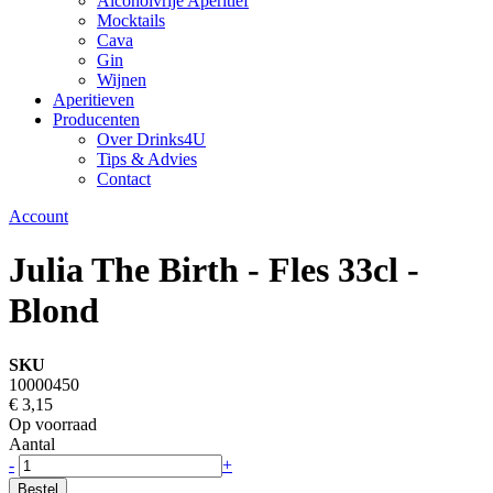
Alcoholvrije Aperitief
Mocktails
Cava
Gin
Wijnen
Aperitieven
Producenten
Over Drinks4U
Tips & Advies
Contact
Account
Julia The Birth - Fles 33cl -
Blond
SKU
10000450
€ 3,15
Op voorraad
Aantal
-
+
Bestel