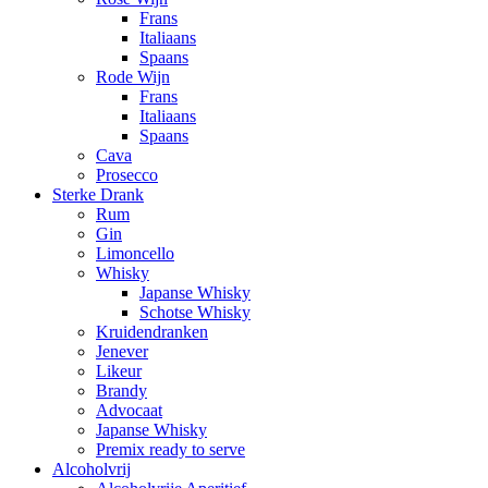
Frans
Italiaans
Spaans
Rode Wijn
Frans
Italiaans
Spaans
Cava
Prosecco
Sterke Drank
Rum
Gin
Limoncello
Whisky
Japanse Whisky
Schotse Whisky
Kruidendranken
Jenever
Likeur
Brandy
Advocaat
Japanse Whisky
Premix ready to serve
Alcoholvrij