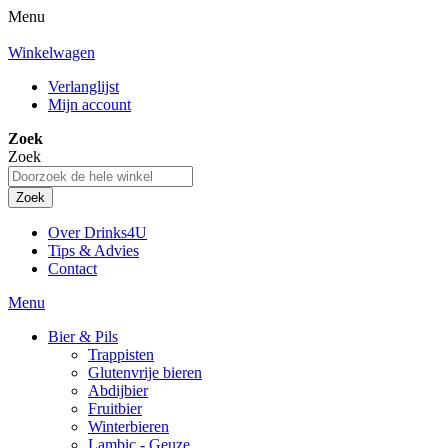
Menu
Winkelwagen
Verlanglijst
Mijn account
Zoek
Zoek
Zoek
Over Drinks4U
Tips & Advies
Contact
Menu
Bier & Pils
Trappisten
Glutenvrije bieren
Abdijbier
Fruitbier
Winterbieren
Lambic - Geuze