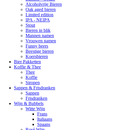
Alcoholvrije Bieren
Oak aged bieren
Limited edition
IPA - NEIPA
Stout
Bieren in blik
Mannen namen
Vrouwen namen
Funny beers
Beestige bieren
Koersbieren
Bier Pakketten
Koffie & Thee
Thee
Koffie
Siropen
Sappen & Frisdranken
Sappen
Frisdranken
Wijn & Bubbels
Witte Wijn
Frans
Italiaans
Spaans
Rosé Wijn