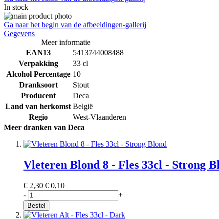
In stock
Ga naar het begin van de afbeeldingen-gallerij
Gegevens
Meer informatie
EAN13
5413744008488
Verpakking
33 cl
Alcohol Percentage
10
Dranksoort
Stout
Producent
Deca
Land van herkomst
België
Regio
West-Vlaanderen
Meer dranken van Deca
Vleteren Blond 8 - Fles 33cl - Strong B
€ 2,30
€ 0,10
-
+
Bestel