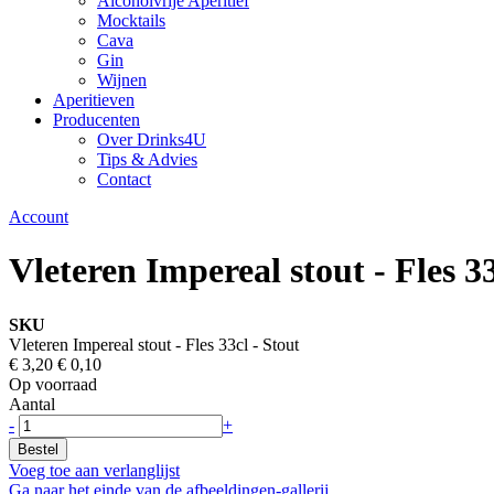
Alcoholvrije Aperitief
Mocktails
Cava
Gin
Wijnen
Aperitieven
Producenten
Over Drinks4U
Tips & Advies
Contact
Account
Vleteren Impereal stout - Fles 33
SKU
Vleteren Impereal stout - Fles 33cl - Stout
€ 3,20
€ 0,10
Op voorraad
Aantal
-
+
Bestel
Voeg toe aan verlanglijst
Ga naar het einde van de afbeeldingen-gallerij