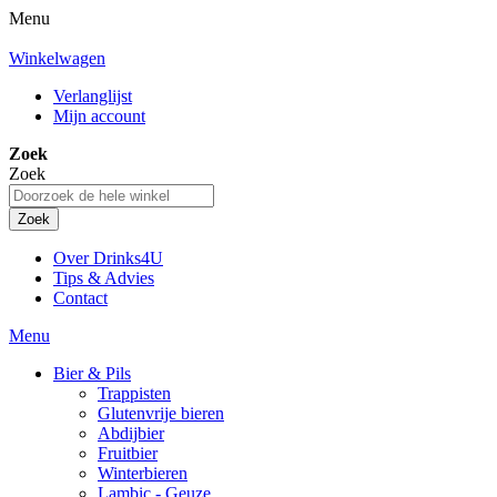
Menu
Winkelwagen
Verlanglijst
Mijn account
Zoek
Zoek
Zoek
Over Drinks4U
Tips & Advies
Contact
Menu
Bier & Pils
Trappisten
Glutenvrije bieren
Abdijbier
Fruitbier
Winterbieren
Lambic - Geuze