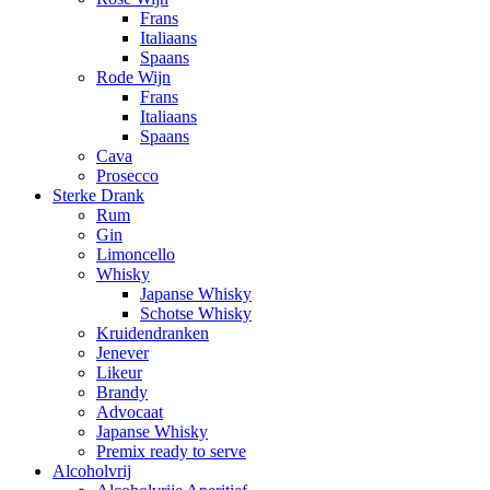
Frans
Italiaans
Spaans
Rode Wijn
Frans
Italiaans
Spaans
Cava
Prosecco
Sterke Drank
Rum
Gin
Limoncello
Whisky
Japanse Whisky
Schotse Whisky
Kruidendranken
Jenever
Likeur
Brandy
Advocaat
Japanse Whisky
Premix ready to serve
Alcoholvrij