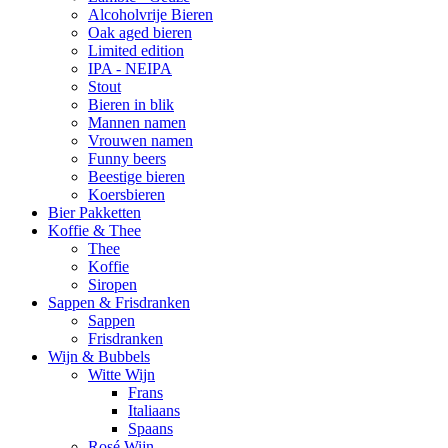
Alcoholvrije Bieren
Oak aged bieren
Limited edition
IPA - NEIPA
Stout
Bieren in blik
Mannen namen
Vrouwen namen
Funny beers
Beestige bieren
Koersbieren
Bier Pakketten
Koffie & Thee
Thee
Koffie
Siropen
Sappen & Frisdranken
Sappen
Frisdranken
Wijn & Bubbels
Witte Wijn
Frans
Italiaans
Spaans
Rosé Wijn