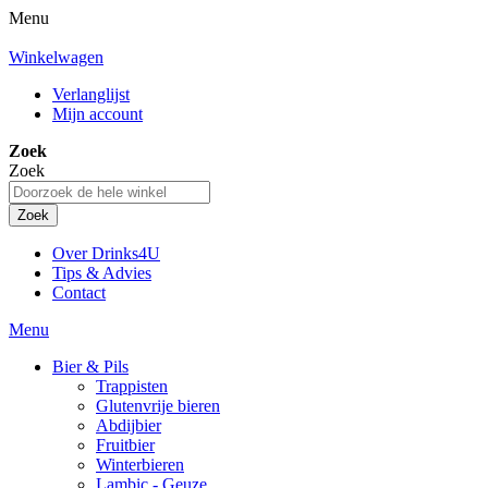
Menu
Winkelwagen
Verlanglijst
Mijn account
Zoek
Zoek
Zoek
Over Drinks4U
Tips & Advies
Contact
Menu
Bier & Pils
Trappisten
Glutenvrije bieren
Abdijbier
Fruitbier
Winterbieren
Lambic - Geuze