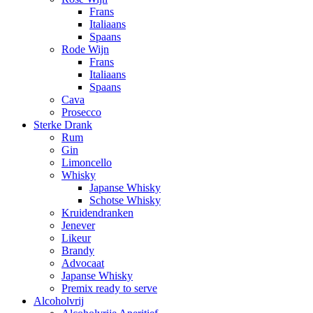
Frans
Italiaans
Spaans
Rode Wijn
Frans
Italiaans
Spaans
Cava
Prosecco
Sterke Drank
Rum
Gin
Limoncello
Whisky
Japanse Whisky
Schotse Whisky
Kruidendranken
Jenever
Likeur
Brandy
Advocaat
Japanse Whisky
Premix ready to serve
Alcoholvrij