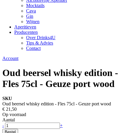
Alcoholvrije Aperitief
Mocktails
Cava
Gin
Wijnen
Aperitieven
Producenten
Over Drinks4U
Tips & Advies
Contact
Account
Oud beersel whisky edition -
Fles 75cl - Geuze port wood
SKU
Oud beersel whisky edition - Fles 75cl - Geuze port wood
€ 21,50
Op voorraad
Aantal
-
+
Bestel