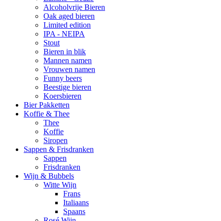
Alcoholvrije Bieren
Oak aged bieren
Limited edition
IPA - NEIPA
Stout
Bieren in blik
Mannen namen
Vrouwen namen
Funny beers
Beestige bieren
Koersbieren
Bier Pakketten
Koffie & Thee
Thee
Koffie
Siropen
Sappen & Frisdranken
Sappen
Frisdranken
Wijn & Bubbels
Witte Wijn
Frans
Italiaans
Spaans
Rosé Wijn