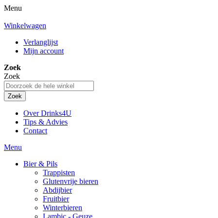
Menu
Winkelwagen
Verlanglijst
Mijn account
Zoek
Zoek
Zoek
Over Drinks4U
Tips & Advies
Contact
Menu
Bier & Pils
Trappisten
Glutenvrije bieren
Abdijbier
Fruitbier
Winterbieren
Lambic - Geuze