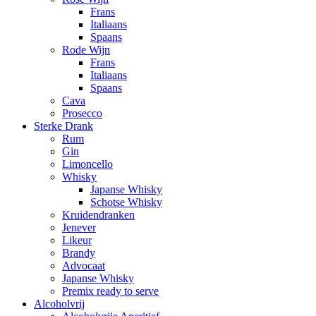
Frans
Italiaans
Spaans
Rode Wijn
Frans
Italiaans
Spaans
Cava
Prosecco
Sterke Drank
Rum
Gin
Limoncello
Whisky
Japanse Whisky
Schotse Whisky
Kruidendranken
Jenever
Likeur
Brandy
Advocaat
Japanse Whisky
Premix ready to serve
Alcoholvrij