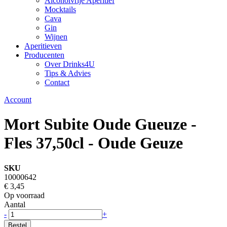
Alcoholvrije Aperitief
Mocktails
Cava
Gin
Wijnen
Aperitieven
Producenten
Over Drinks4U
Tips & Advies
Contact
Account
Mort Subite Oude Gueuze -
Fles 37,50cl - Oude Geuze
SKU
10000642
€ 3,45
Op voorraad
Aantal
-
+
Bestel