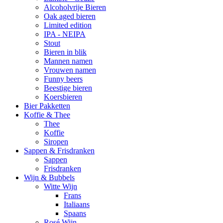
Alcoholvrije Bieren
Oak aged bieren
Limited edition
IPA - NEIPA
Stout
Bieren in blik
Mannen namen
Vrouwen namen
Funny beers
Beestige bieren
Koersbieren
Bier Pakketten
Koffie & Thee
Thee
Koffie
Siropen
Sappen & Frisdranken
Sappen
Frisdranken
Wijn & Bubbels
Witte Wijn
Frans
Italiaans
Spaans
Rosé Wijn