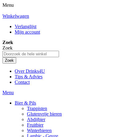
Menu
Winkelwagen
Verlanglijst
Mijn account
Zoek
Zoek
Zoek
Over Drinks4U
Tips & Advies
Contact
Menu
Bier & Pils
Trappisten
Glutenvrije bieren
Abdijbier
Fruitbier
Winterbieren
Lambic - Geuze