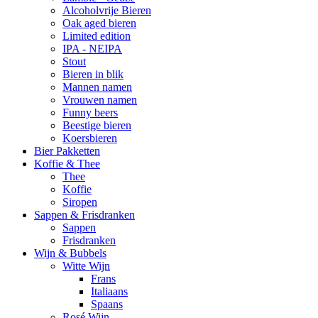
Alcoholvrije Bieren
Oak aged bieren
Limited edition
IPA - NEIPA
Stout
Bieren in blik
Mannen namen
Vrouwen namen
Funny beers
Beestige bieren
Koersbieren
Bier Pakketten
Koffie & Thee
Thee
Koffie
Siropen
Sappen & Frisdranken
Sappen
Frisdranken
Wijn & Bubbels
Witte Wijn
Frans
Italiaans
Spaans
Rosé Wijn