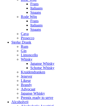
Frans
Italiaans
Spaans
Rode Wijn
Frans
Italiaans
Spaans
Cava
Prosecco
Sterke Drank
Rum
Gin
Limoncello
Whisky
Japanse Whisky
Schotse Whisky
Kruidendranken
Jenever
Likeur
Brandy
Advocaat
Japanse Whisky
Premix ready to serve
Alcoholvrij