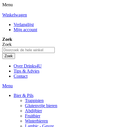
Menu
Winkelwagen
Verlanglijst
Mijn account
Zoek
Zoek
Zoek
Over Drinks4U
Tips & Advies
Contact
Menu
Bier & Pils
Trappisten
Glutenvrije bieren
Abdijbier
Fruitbier
Winterbieren
Lambic - Geuze