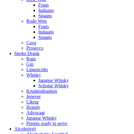
Frans
Italiaans
Spaans
Rode Wijn
Frans
Italiaans
Spaans
Cava
Prosecco
Sterke Drank
Rum
Gin
Limoncello
Whisky
Japanse Whisky
Schotse Whisky
Kruidendranken
Jenever
Likeur
Brandy
Advocaat
Japanse Whisky
Premix ready to serve
Alcoholvrij