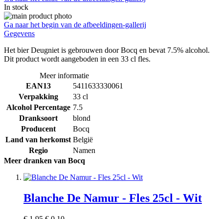
In stock
Ga naar het begin van de afbeeldingen-gallerij
Gegevens
Het bier Deugniet is gebrouwen door Bocq en bevat 7.5% alcohol.
Dit product wordt aangeboden in een 33 cl fles.
Meer informatie
EAN13
5411633330061
Verpakking
33 cl
Alcohol Percentage
7.5
Dranksoort
blond
Producent
Bocq
Land van herkomst
België
Regio
Namen
Meer dranken van Bocq
Blanche De Namur - Fles 25cl - Wit
€ 1,95
€ 0,10