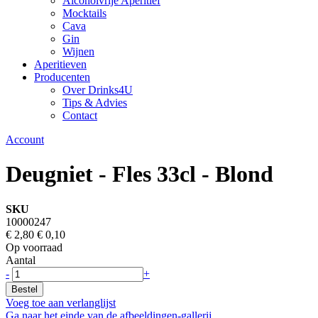
Alcoholvrije Aperitief
Mocktails
Cava
Gin
Wijnen
Aperitieven
Producenten
Over Drinks4U
Tips & Advies
Contact
Account
Deugniet - Fles 33cl - Blond
SKU
10000247
€ 2,80
€ 0,10
Op voorraad
Aantal
-
+
Bestel
Voeg toe aan verlanglijst
Ga naar het einde van de afbeeldingen-gallerij