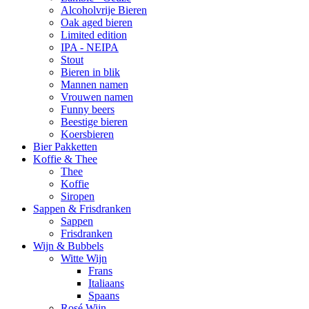
Alcoholvrije Bieren
Oak aged bieren
Limited edition
IPA - NEIPA
Stout
Bieren in blik
Mannen namen
Vrouwen namen
Funny beers
Beestige bieren
Koersbieren
Bier Pakketten
Koffie & Thee
Thee
Koffie
Siropen
Sappen & Frisdranken
Sappen
Frisdranken
Wijn & Bubbels
Witte Wijn
Frans
Italiaans
Spaans
Rosé Wijn