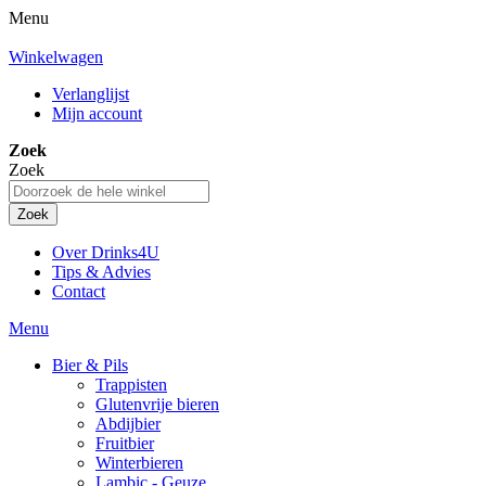
Menu
Winkelwagen
Verlanglijst
Mijn account
Zoek
Zoek
Zoek
Over Drinks4U
Tips & Advies
Contact
Menu
Bier & Pils
Trappisten
Glutenvrije bieren
Abdijbier
Fruitbier
Winterbieren
Lambic - Geuze