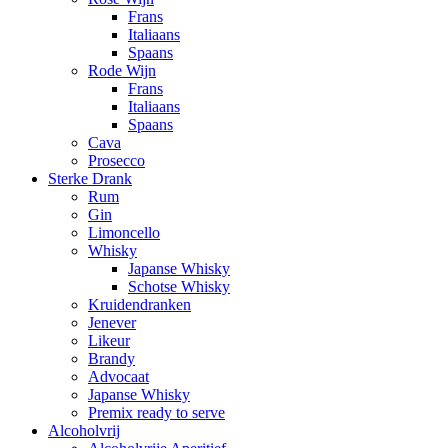
Frans
Italiaans
Spaans
Rode Wijn
Frans
Italiaans
Spaans
Cava
Prosecco
Sterke Drank
Rum
Gin
Limoncello
Whisky
Japanse Whisky
Schotse Whisky
Kruidendranken
Jenever
Likeur
Brandy
Advocaat
Japanse Whisky
Premix ready to serve
Alcoholvrij