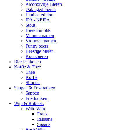
Alcoholvrije Bieren
Oak aged bieren
Limited edition
IPA - NEIPA
Stout
Bieren in blik
Mannen namen
Vrouwen namen
Funny beers
Beestige bieren
Koersbieren
Bier Pakketten
Koffie & Thee
Thee
Koffie
Siropen
Sappen & Frisdranken
Sappen
Frisdranken
Wijn & Bubbels
Witte Wijn
Frans
Italiaans
Spaans
Rosé Wijn