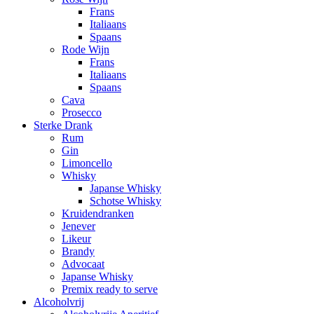
Frans
Italiaans
Spaans
Rode Wijn
Frans
Italiaans
Spaans
Cava
Prosecco
Sterke Drank
Rum
Gin
Limoncello
Whisky
Japanse Whisky
Schotse Whisky
Kruidendranken
Jenever
Likeur
Brandy
Advocaat
Japanse Whisky
Premix ready to serve
Alcoholvrij