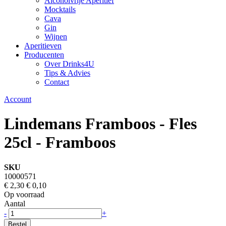
Alcoholvrije Aperitief
Mocktails
Cava
Gin
Wijnen
Aperitieven
Producenten
Over Drinks4U
Tips & Advies
Contact
Account
Lindemans Framboos - Fles
25cl - Framboos
SKU
10000571
€ 2,30
€ 0,10
Op voorraad
Aantal
-
+
Bestel