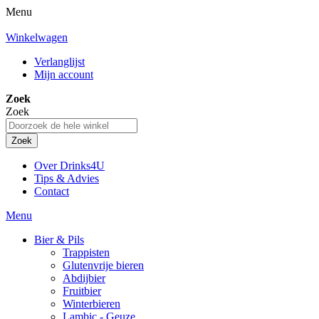
Menu
Winkelwagen
Verlanglijst
Mijn account
Zoek
Zoek
Zoek
Over Drinks4U
Tips & Advies
Contact
Menu
Bier & Pils
Trappisten
Glutenvrije bieren
Abdijbier
Fruitbier
Winterbieren
Lambic - Geuze