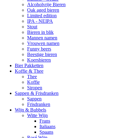
Alcoholvrije Bieren
Oak aged bieren
Limited edition
IPA - NEIPA
Stout
Bieren in blik
Mannen namen
Vrouwen namen
Funny beers
Beestige bieren
Koersbieren
Bier Pakketten
Koffie & Thee
Thee
Koffie
Siropen
Sappen & Frisdranken
Sappen
Frisdranken
Wijn & Bubbels
Witte Wijn
Frans
Italiaans
Spaans
Rosé Wijn