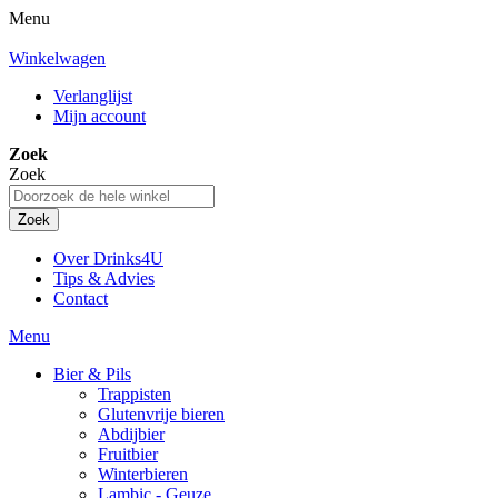
Menu
Winkelwagen
Verlanglijst
Mijn account
Zoek
Zoek
Zoek
Over Drinks4U
Tips & Advies
Contact
Menu
Bier & Pils
Trappisten
Glutenvrije bieren
Abdijbier
Fruitbier
Winterbieren
Lambic - Geuze