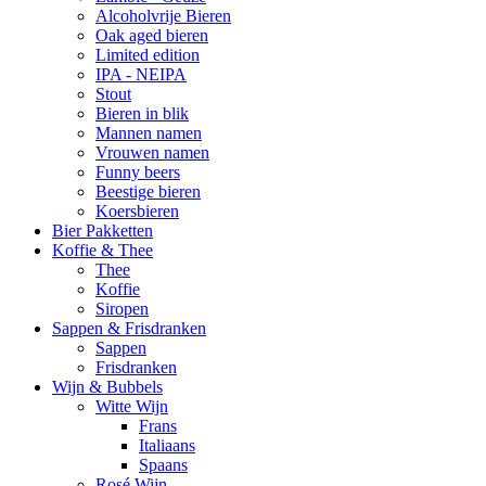
Alcoholvrije Bieren
Oak aged bieren
Limited edition
IPA - NEIPA
Stout
Bieren in blik
Mannen namen
Vrouwen namen
Funny beers
Beestige bieren
Koersbieren
Bier Pakketten
Koffie & Thee
Thee
Koffie
Siropen
Sappen & Frisdranken
Sappen
Frisdranken
Wijn & Bubbels
Witte Wijn
Frans
Italiaans
Spaans
Rosé Wijn