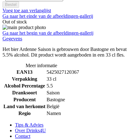
Bestel
Voeg toe aan verlanglijst
Ga naar het einde van de afbeeldingen-gallerij
Out of stock
Ga naar het begin van de afbeeldingen-gallerij
Gegevens
Het bier Ardenne Saison is gebrouwen door Bastogne en bevat
5.5% alcohol. Dit product wordt aangeboden in een 33 cl fles.
Meer informatie
EAN13
5425027120367
Verpakking
33 cl
Alcohol Percentage
5.5
Dranksoort
Saison
Producent
Bastogne
Land van herkomst
België
Regio
Namen
Tips & Advies
Over Drinks4U
Contact