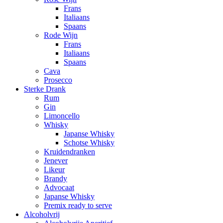
Frans
Italiaans
Spaans
Rode Wijn
Frans
Italiaans
Spaans
Cava
Prosecco
Sterke Drank
Rum
Gin
Limoncello
Whisky
Japanse Whisky
Schotse Whisky
Kruidendranken
Jenever
Likeur
Brandy
Advocaat
Japanse Whisky
Premix ready to serve
Alcoholvrij