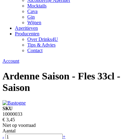
Alcoholvrije Aperitief
Mocktails
Cava
Gin
Wijnen
Aperitieven
Producenten
Over Drinks4U
Tips & Advies
Contact
Account
Ardenne Saison - Fles 33cl -
Saison
SKU
10000033
€ 3,45
Niet op voorraad
Aantal
-
+