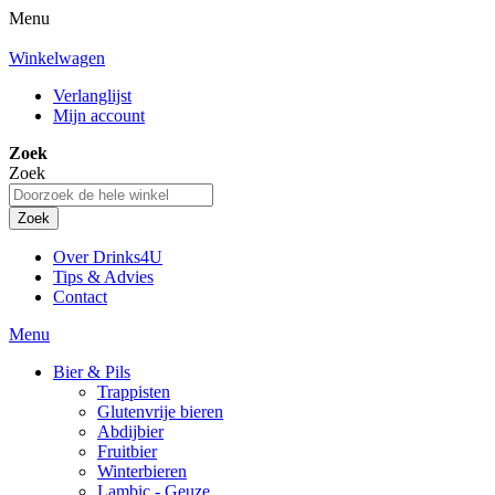
Menu
Winkelwagen
Verlanglijst
Mijn account
Zoek
Zoek
Zoek
Over Drinks4U
Tips & Advies
Contact
Menu
Bier & Pils
Trappisten
Glutenvrije bieren
Abdijbier
Fruitbier
Winterbieren
Lambic - Geuze