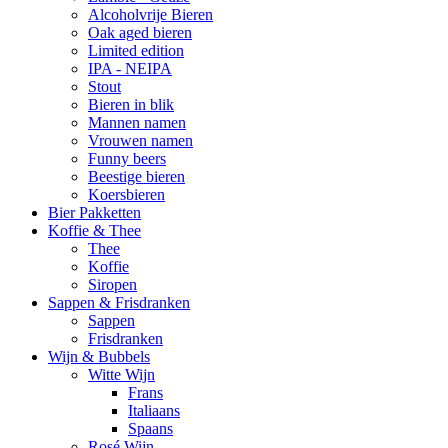
Alcoholvrije Bieren
Oak aged bieren
Limited edition
IPA - NEIPA
Stout
Bieren in blik
Mannen namen
Vrouwen namen
Funny beers
Beestige bieren
Koersbieren
Bier Pakketten
Koffie & Thee
Thee
Koffie
Siropen
Sappen & Frisdranken
Sappen
Frisdranken
Wijn & Bubbels
Witte Wijn
Frans
Italiaans
Spaans
Rosé Wijn