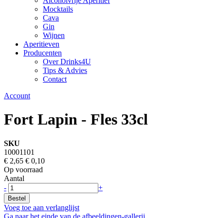
Alcoholvrije Aperitief
Mocktails
Cava
Gin
Wijnen
Aperitieven
Producenten
Over Drinks4U
Tips & Advies
Contact
Account
Fort Lapin - Fles 33cl
SKU
10001101
€ 2,65
€ 0,10
Op voorraad
Aantal
-
+
Bestel
Voeg toe aan verlanglijst
Ga naar het einde van de afbeeldingen-gallerij