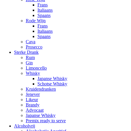
Frans
Italiaans
Spaans
Rode Wijn
Frans
Italiaans
Spaans
Cava
Prosecco
Sterke Drank
Rum
Gin
Limoncello
Whisky
Japanse Whisky
Schotse Whisky
Kruidendranken
Jenever
Likeur
Brandy
Advocaat
Japanse Whisky
Premix ready to serve
Alcoholvrij