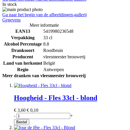
In stock
Ga naar het begin van de afbeeldingen-gallerij
Gegevens
Meer informatie
EAN13
5419980236548
Verpakking
33 cl
Alcohol Percentage
8.8
Dranksoort
Roodbruin
Producent
vleesmeester brouwerij
Land van herkomst
België
Regio
Antwerpen
Meer dranken van vleesmeester brouwerij
Hoogheid - Fles 33cl - blond
€ 3,60
€ 0,10
-
+
Bestel