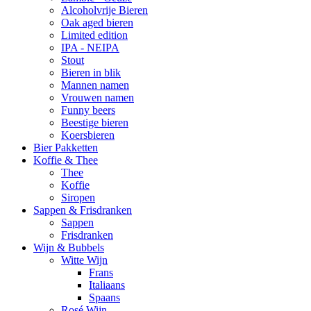
Alcoholvrije Bieren
Oak aged bieren
Limited edition
IPA - NEIPA
Stout
Bieren in blik
Mannen namen
Vrouwen namen
Funny beers
Beestige bieren
Koersbieren
Bier Pakketten
Koffie & Thee
Thee
Koffie
Siropen
Sappen & Frisdranken
Sappen
Frisdranken
Wijn & Bubbels
Witte Wijn
Frans
Italiaans
Spaans
Rosé Wijn