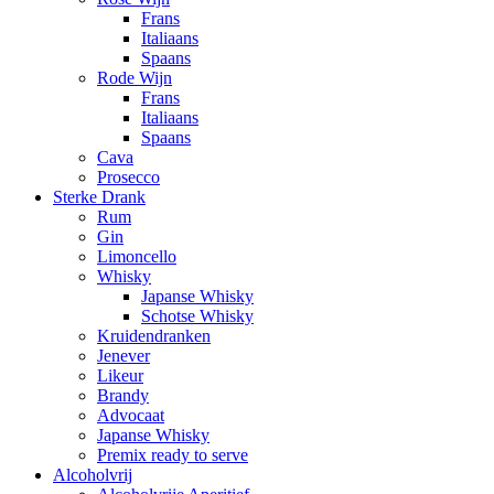
Frans
Italiaans
Spaans
Rode Wijn
Frans
Italiaans
Spaans
Cava
Prosecco
Sterke Drank
Rum
Gin
Limoncello
Whisky
Japanse Whisky
Schotse Whisky
Kruidendranken
Jenever
Likeur
Brandy
Advocaat
Japanse Whisky
Premix ready to serve
Alcoholvrij