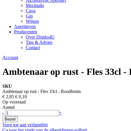
Alcoholvrije Aperitief
Mocktails
Cava
Gin
Wijnen
Aperitieven
Producenten
Over Drinks4U
Tips & Advies
Contact
Account
Ambtenaar op rust - Fles 33cl 
SKU
Ambtenaar op rust - Fles 33cl - Roodbruin
€ 2,85
€ 0,10
Op voorraad
Aantal
-
+
Bestel
Voeg toe aan verlanglijst
Ga naar het einde van de afbeeldingen-gallerij