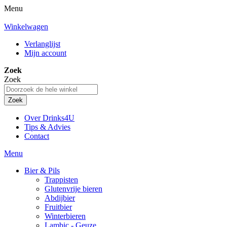
Menu
Winkelwagen
Verlanglijst
Mijn account
Zoek
Zoek
Zoek
Over Drinks4U
Tips & Advies
Contact
Menu
Bier & Pils
Trappisten
Glutenvrije bieren
Abdijbier
Fruitbier
Winterbieren
Lambic - Geuze