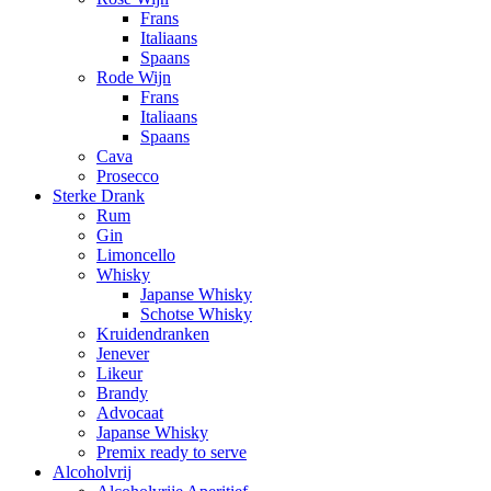
Frans
Italiaans
Spaans
Rode Wijn
Frans
Italiaans
Spaans
Cava
Prosecco
Sterke Drank
Rum
Gin
Limoncello
Whisky
Japanse Whisky
Schotse Whisky
Kruidendranken
Jenever
Likeur
Brandy
Advocaat
Japanse Whisky
Premix ready to serve
Alcoholvrij