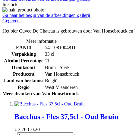
In stock
Ga naar het begin van de afbeeldingen-gallerij
Gegevens
Het bier Cuvee De Chateau is gebrouwen door Van Honsebrouck en be
Meer informatie
EAN13
5411081004811
Verpakking
33 cl
Alcohol Percentage
11
Dranksoort
Bruin - Sterk
Producent
Van Honsebrouck
Land van herkomst
België
Regio
West-Vlaanderen
Meer dranken van Van Honsebrouck
Bacchus - Fles 37,5cl - Oud Bruin
€ 3,70
€ 0,20