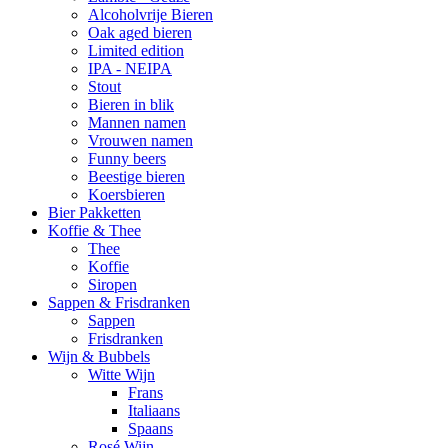
Alcoholvrije Bieren
Oak aged bieren
Limited edition
IPA - NEIPA
Stout
Bieren in blik
Mannen namen
Vrouwen namen
Funny beers
Beestige bieren
Koersbieren
Bier Pakketten
Koffie & Thee
Thee
Koffie
Siropen
Sappen & Frisdranken
Sappen
Frisdranken
Wijn & Bubbels
Witte Wijn
Frans
Italiaans
Spaans
Rosé Wijn