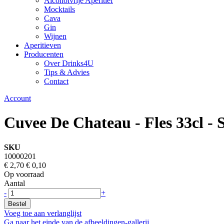
Alcoholvrije Aperitief
Mocktails
Cava
Gin
Wijnen
Aperitieven
Producenten
Over Drinks4U
Tips & Advies
Contact
Account
Cuvee De Chateau - Fles 33cl - 
SKU
10000201
€ 2,70
€ 0,10
Op voorraad
Aantal
-
+
Bestel
Voeg toe aan verlanglijst
Ga naar het einde van de afbeeldingen-gallerij