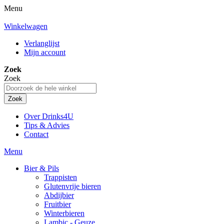
Menu
Winkelwagen
Verlanglijst
Mijn account
Zoek
Zoek
Zoek
Over Drinks4U
Tips & Advies
Contact
Menu
Bier & Pils
Trappisten
Glutenvrije bieren
Abdijbier
Fruitbier
Winterbieren
Lambic - Geuze