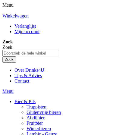
Menu
Winkelwagen
Verlanglijst
Mijn account
Zoek
Zoek
Zoek
Over Drinks4U
Tips & Advies
Contact
Menu
Bier & Pils
Trappisten
Glutenvrije bieren
Abdijbier
Fruitbier
Winterbieren
Lambic - Geuze