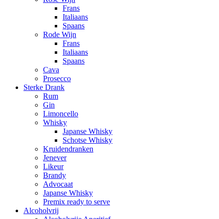
Frans
Italiaans
Spaans
Rode Wijn
Frans
Italiaans
Spaans
Cava
Prosecco
Sterke Drank
Rum
Gin
Limoncello
Whisky
Japanse Whisky
Schotse Whisky
Kruidendranken
Jenever
Likeur
Brandy
Advocaat
Japanse Whisky
Premix ready to serve
Alcoholvrij