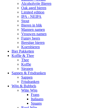
Alcoholvrije Bieren
Oak aged bieren
Limited edition
IPA - NEIPA
Stout
Bieren in blik
Mannen namen
Vrouwen namen
Funny beers
Beestige bieren
Koersbieren
Bier Pakketten
Koffie & Thee
Thee
Koffie
Siropen
Sappen & Frisdranken
Sappen
Frisdranken
Wijn & Bubbels
Witte Wijn
Frans
Italiaans
Spaans
Rosé Wijn