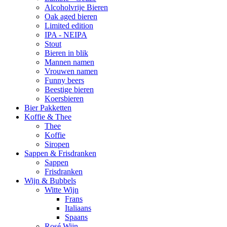
Alcoholvrije Bieren
Oak aged bieren
Limited edition
IPA - NEIPA
Stout
Bieren in blik
Mannen namen
Vrouwen namen
Funny beers
Beestige bieren
Koersbieren
Bier Pakketten
Koffie & Thee
Thee
Koffie
Siropen
Sappen & Frisdranken
Sappen
Frisdranken
Wijn & Bubbels
Witte Wijn
Frans
Italiaans
Spaans
Rosé Wijn