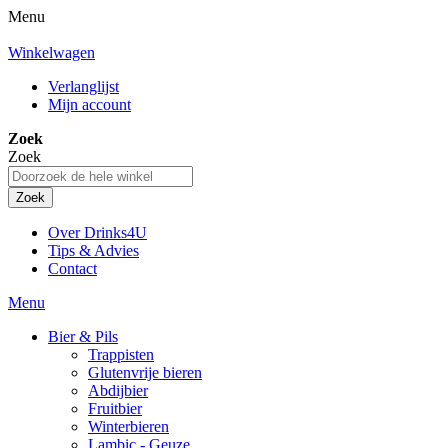
Menu
Winkelwagen
Verlanglijst
Mijn account
Zoek
Zoek
Zoek
Over Drinks4U
Tips & Advies
Contact
Menu
Bier & Pils
Trappisten
Glutenvrije bieren
Abdijbier
Fruitbier
Winterbieren
Lambic - Geuze