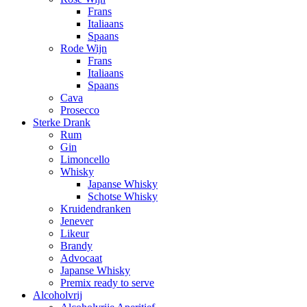
Frans
Italiaans
Spaans
Rode Wijn
Frans
Italiaans
Spaans
Cava
Prosecco
Sterke Drank
Rum
Gin
Limoncello
Whisky
Japanse Whisky
Schotse Whisky
Kruidendranken
Jenever
Likeur
Brandy
Advocaat
Japanse Whisky
Premix ready to serve
Alcoholvrij