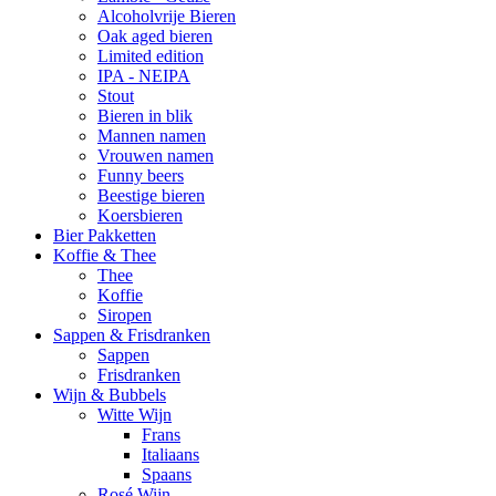
Alcoholvrije Bieren
Oak aged bieren
Limited edition
IPA - NEIPA
Stout
Bieren in blik
Mannen namen
Vrouwen namen
Funny beers
Beestige bieren
Koersbieren
Bier Pakketten
Koffie & Thee
Thee
Koffie
Siropen
Sappen & Frisdranken
Sappen
Frisdranken
Wijn & Bubbels
Witte Wijn
Frans
Italiaans
Spaans
Rosé Wijn