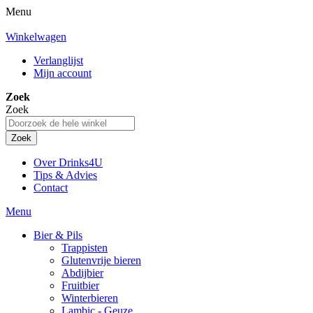
Menu
Winkelwagen
Verlanglijst
Mijn account
Zoek
Zoek
Zoek
Over Drinks4U
Tips & Advies
Contact
Menu
Bier & Pils
Trappisten
Glutenvrije bieren
Abdijbier
Fruitbier
Winterbieren
Lambic - Geuze