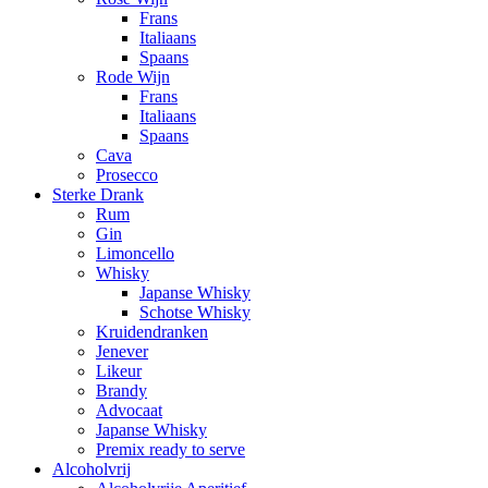
Frans
Italiaans
Spaans
Rode Wijn
Frans
Italiaans
Spaans
Cava
Prosecco
Sterke Drank
Rum
Gin
Limoncello
Whisky
Japanse Whisky
Schotse Whisky
Kruidendranken
Jenever
Likeur
Brandy
Advocaat
Japanse Whisky
Premix ready to serve
Alcoholvrij