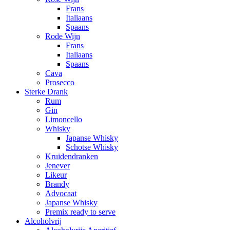
Frans
Italiaans
Spaans
Rode Wijn
Frans
Italiaans
Spaans
Cava
Prosecco
Sterke Drank
Rum
Gin
Limoncello
Whisky
Japanse Whisky
Schotse Whisky
Kruidendranken
Jenever
Likeur
Brandy
Advocaat
Japanse Whisky
Premix ready to serve
Alcoholvrij