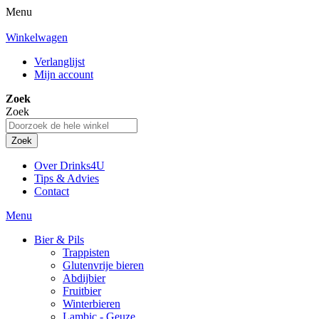
Menu
Winkelwagen
Verlanglijst
Mijn account
Zoek
Zoek
Zoek
Over Drinks4U
Tips & Advies
Contact
Menu
Bier & Pils
Trappisten
Glutenvrije bieren
Abdijbier
Fruitbier
Winterbieren
Lambic - Geuze