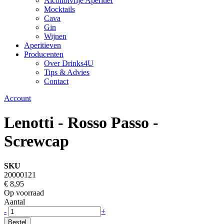
Alcoholvrije Aperitief
Mocktails
Cava
Gin
Wijnen
Aperitieven
Producenten
Over Drinks4U
Tips & Advies
Contact
Account
Lenotti - Rosso Passo -
Screwcap
SKU
20000121
€ 8,95
Op voorraad
Aantal
-
+
Bestel