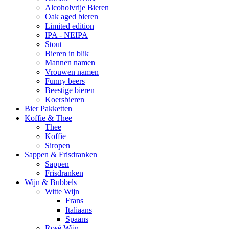
Alcoholvrije Bieren
Oak aged bieren
Limited edition
IPA - NEIPA
Stout
Bieren in blik
Mannen namen
Vrouwen namen
Funny beers
Beestige bieren
Koersbieren
Bier Pakketten
Koffie & Thee
Thee
Koffie
Siropen
Sappen & Frisdranken
Sappen
Frisdranken
Wijn & Bubbels
Witte Wijn
Frans
Italiaans
Spaans
Rosé Wijn