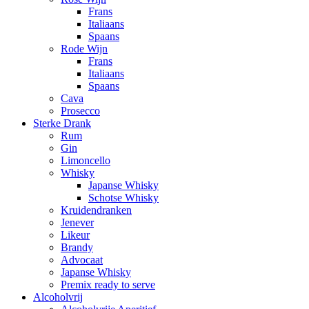
Frans
Italiaans
Spaans
Rode Wijn
Frans
Italiaans
Spaans
Cava
Prosecco
Sterke Drank
Rum
Gin
Limoncello
Whisky
Japanse Whisky
Schotse Whisky
Kruidendranken
Jenever
Likeur
Brandy
Advocaat
Japanse Whisky
Premix ready to serve
Alcoholvrij