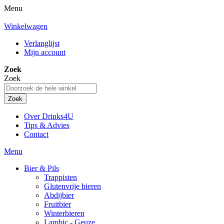
Menu
Winkelwagen
Verlanglijst
Mijn account
Zoek
Zoek
Zoek
Over Drinks4U
Tips & Advies
Contact
Menu
Bier & Pils
Trappisten
Glutenvrije bieren
Abdijbier
Fruitbier
Winterbieren
Lambic - Geuze