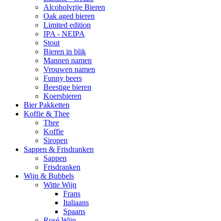
Alcoholvrije Bieren
Oak aged bieren
Limited edition
IPA - NEIPA
Stout
Bieren in blik
Mannen namen
Vrouwen namen
Funny beers
Beestige bieren
Koersbieren
Bier Pakketten
Koffie & Thee
Thee
Koffie
Siropen
Sappen & Frisdranken
Sappen
Frisdranken
Wijn & Bubbels
Witte Wijn
Frans
Italiaans
Spaans
Rosé Wijn