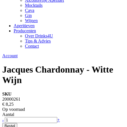
Alcoholvrije Aperitief
Mocktails
Cava
Gin
Wijnen
Aperitieven
Producenten
Over Drinks4U
Tips & Advies
Contact
Account
Jacques Chardonnay - Witte
Wijn
SKU
20000261
€ 8,25
Op voorraad
Aantal
-
+
Bestel