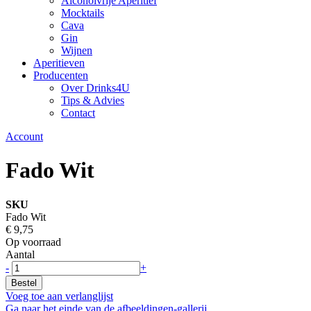
Alcoholvrije Aperitief
Mocktails
Cava
Gin
Wijnen
Aperitieven
Producenten
Over Drinks4U
Tips & Advies
Contact
Account
Fado Wit
SKU
Fado Wit
€ 9,75
Op voorraad
Aantal
-
+
Bestel
Voeg toe aan verlanglijst
Ga naar het einde van de afbeeldingen-gallerij