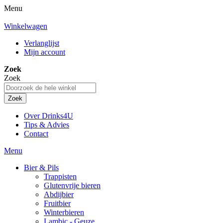
Menu
Winkelwagen
Verlanglijst
Mijn account
Zoek
Zoek
Zoek
Over Drinks4U
Tips & Advies
Contact
Menu
Bier & Pils
Trappisten
Glutenvrije bieren
Abdijbier
Fruitbier
Winterbieren
Lambic - Geuze