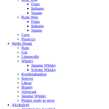
Frans
Italiaans
Spaans
Rode Wijn
Frans
Italiaans
Spaans
Cava
Prosecco
Sterke Drank
Rum
Gin
Limoncello
Whisky
Japanse Whisky
Schotse Whisky
Kruidendranken
Jenever
Likeur
Brandy
Advocaat
Japanse Whisky
Premix ready to serve
Alcoholvrij