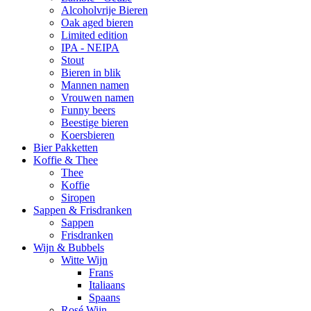
Alcoholvrije Bieren
Oak aged bieren
Limited edition
IPA - NEIPA
Stout
Bieren in blik
Mannen namen
Vrouwen namen
Funny beers
Beestige bieren
Koersbieren
Bier Pakketten
Koffie & Thee
Thee
Koffie
Siropen
Sappen & Frisdranken
Sappen
Frisdranken
Wijn & Bubbels
Witte Wijn
Frans
Italiaans
Spaans
Rosé Wijn