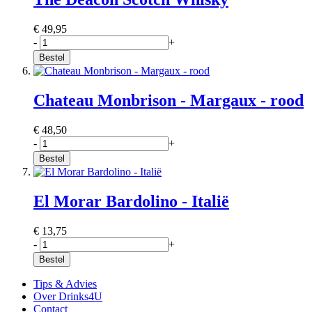
€ 49,95
-
+
Bestel
Chateau Monbrison - Margaux - rood
€ 48,50
-
+
Bestel
El Morar Bardolino - Italië
€ 13,75
-
+
Bestel
Tips & Advies
Over Drinks4U
Contact