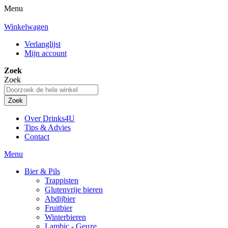
Menu
Winkelwagen
Verlanglijst
Mijn account
Zoek
Zoek
Zoek
Over Drinks4U
Tips & Advies
Contact
Menu
Bier & Pils
Trappisten
Glutenvrije bieren
Abdijbier
Fruitbier
Winterbieren
Lambic - Geuze