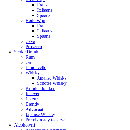
Frans
Italiaans
Spaans
Rode Wijn
Frans
Italiaans
Spaans
Cava
Prosecco
Sterke Drank
Rum
Gin
Limoncello
Whisky
Japanse Whisky
Schotse Whisky
Kruidendranken
Jenever
Likeur
Brandy
Advocaat
Japanse Whisky
Premix ready to serve
Alcoholvrij