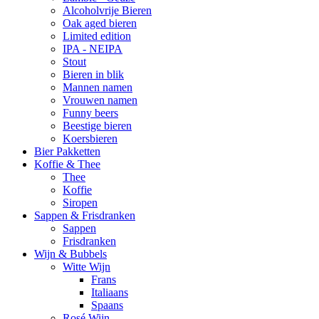
Alcoholvrije Bieren
Oak aged bieren
Limited edition
IPA - NEIPA
Stout
Bieren in blik
Mannen namen
Vrouwen namen
Funny beers
Beestige bieren
Koersbieren
Bier Pakketten
Koffie & Thee
Thee
Koffie
Siropen
Sappen & Frisdranken
Sappen
Frisdranken
Wijn & Bubbels
Witte Wijn
Frans
Italiaans
Spaans
Rosé Wijn