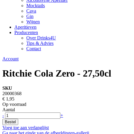
Alcoholvrije Aperitief
Mocktails
Cava
Gin
Wijnen
Aperitieven
Producenten
Over Drinks4U
Tips & Advies
Contact
Account
Ritchie Cola Zero - 27,50cl
SKU
20000368
€ 1,95
Op voorraad
Aantal
-
+
Bestel
Voeg toe aan verlanglijst
Ga naar het einde van de afbeeldingen-gallerij