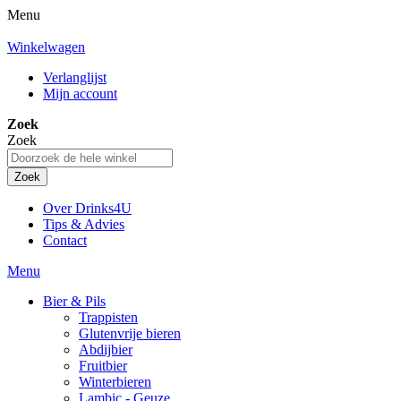
Menu
Winkelwagen
Verlanglijst
Mijn account
Zoek
Zoek
Zoek
Over Drinks4U
Tips & Advies
Contact
Menu
Bier & Pils
Trappisten
Glutenvrije bieren
Abdijbier
Fruitbier
Winterbieren
Lambic - Geuze