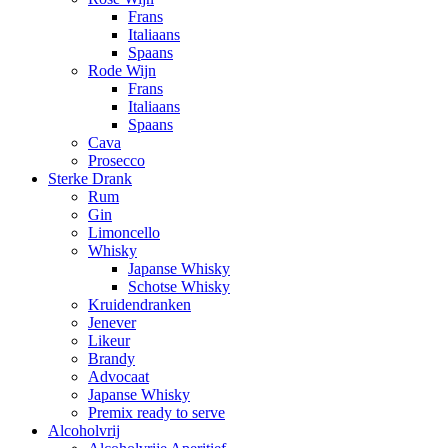
Frans
Italiaans
Spaans
Rode Wijn
Frans
Italiaans
Spaans
Cava
Prosecco
Sterke Drank
Rum
Gin
Limoncello
Whisky
Japanse Whisky
Schotse Whisky
Kruidendranken
Jenever
Likeur
Brandy
Advocaat
Japanse Whisky
Premix ready to serve
Alcoholvrij