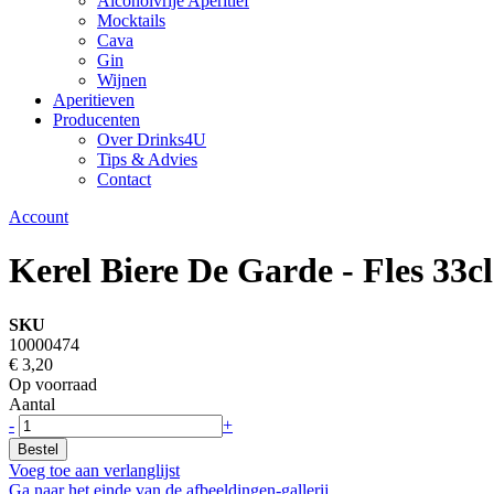
Alcoholvrije Aperitief
Mocktails
Cava
Gin
Wijnen
Aperitieven
Producenten
Over Drinks4U
Tips & Advies
Contact
Account
Kerel Biere De Garde - Fles 33cl
SKU
10000474
€ 3,20
Op voorraad
Aantal
-
+
Bestel
Voeg toe aan verlanglijst
Ga naar het einde van de afbeeldingen-gallerij