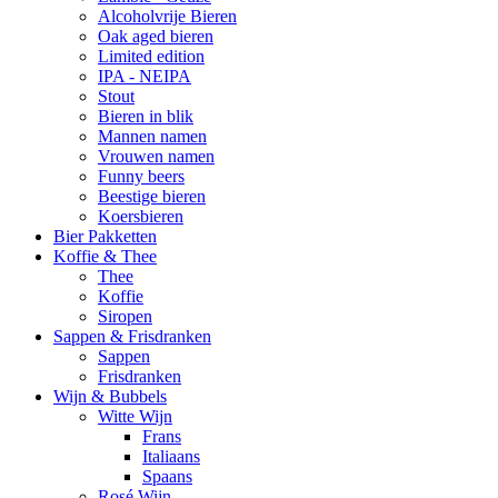
Alcoholvrije Bieren
Oak aged bieren
Limited edition
IPA - NEIPA
Stout
Bieren in blik
Mannen namen
Vrouwen namen
Funny beers
Beestige bieren
Koersbieren
Bier Pakketten
Koffie & Thee
Thee
Koffie
Siropen
Sappen & Frisdranken
Sappen
Frisdranken
Wijn & Bubbels
Witte Wijn
Frans
Italiaans
Spaans
Rosé Wijn